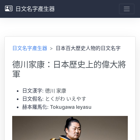
日文名字產生器
日文名字產生器
日本百大歷史人物的日文名字
德川家康：日本歷史上的偉大將
軍
日文漢字:
德川 家康
日文假名:
とくがわ いえやす
赫本羅馬化:
Tokugawa Ieyasu