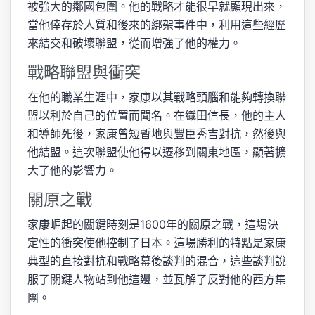
被強大的鄰國包圍。他的戰略才能很早就顯現出來，
當他倖存於人質和後來的綁架事件中，利用這些經歷
來結交和破壞聯盟，從而增強了他的權力。
戰略聯盟與衝突
在他的職業生涯中，家康以其戰略頭腦和能夠轉換聯
盟以利於自己的位置而聞名。在織田信長，他的主人
和導師死後，家康曾短暫地與豐臣秀吉對抗，然後與
他結盟。這次聯盟使他得以遷移到關東地區，顯著擴
大了他的影響力。
關原之戰
家康崛起的關鍵時刻是1600年的關原之戰，這場決
定性的衝突使他控制了日本。這場勝利的特點是家康
典型的直接對抗和戰略幕後談判的混合，這些談判說
服了關鍵人物站到他這邊，並瓦解了反對他的西方集
團。