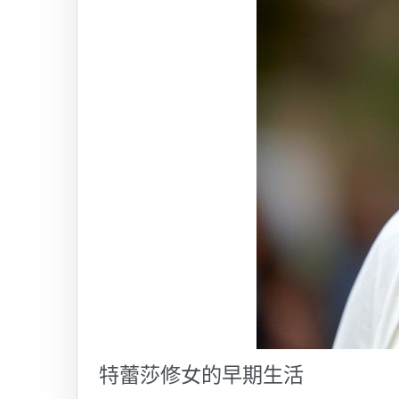
特蕾莎修女的早期生活