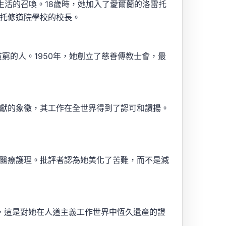
生活的召喚。18歲時，她加入了愛爾蘭的洛雷托
托修道院學校的校長。
窮的人。1950年，她創立了慈善傳教士會，最
獻的象徵，其工作在全世界得到了認可和讚揚。
醫療護理。批評者認為她美化了苦難，而不是減
莎，這是對她在人道主義工作世界中恆久遺產的證