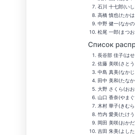
石川 十七郎(いしかわ
高橋 慎也(たかはし し
中野 健一(なかの けん
松尾 一郎(まつお いち
Список расп
長谷部 佳子(はせべ 
佐藤 美咲(さとう みさ
中島 真美(なかじま 
田中 美和(たなか み
大野 さくら(おおの 
山口 香奈(やまぐち 
木村 華子(きむら は
竹内 愛美(たけうち 
岡田 美咲(おかだ み
吉田 朱美(よした あ