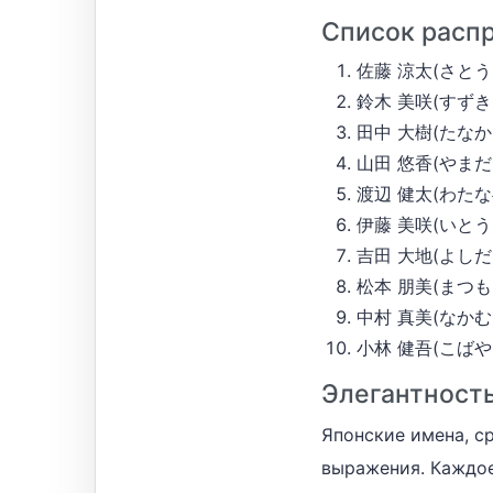
Список расп
佐藤 涼太(さとう り
鈴木 美咲(すずき みさ
田中 大樹(たなか だい
山田 悠香(やまだ ゆ
渡辺 健太(わたなべ 
伊藤 美咲(いとう みさ
吉田 大地(よしだ だい
松本 朋美(まつもと 
中村 真美(なかむら 
小林 健吾(こばやし 
Элегантност
Японские имена, с
выражения. Каждое