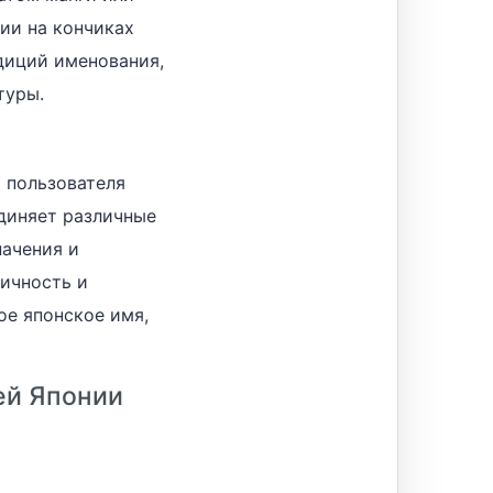
ии на кончиках
адиций именования,
туры.
 пользователя
диняет различные
начения и
тичность и
ое японское имя,
ей Японии