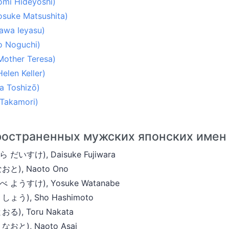
i Hideyoshi)
ke Matsushita)
wa Ieyasu)
 Noguchi)
her Teresa)
n Keller)
 Toshizō)
akamori)
ространенных мужских японских имен
いすけ), Daisuke Fujiwara
と), Naoto Ono
ようすけ), Yosuke Watanabe
ょう), Sho Hashimoto
), Toru Nakata
おと), Naoto Asai