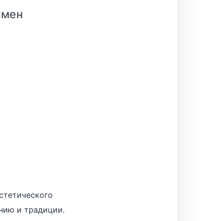
имен
эстетического
нию и традиции.