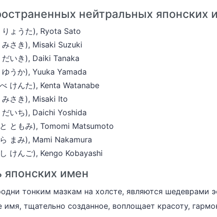
ространенных нейтральных японских 
ょうた), Ryota Sato
き), Misaki Suzuki
き), Daiki Tanaka
うか), Yuuka Yamada
けんた), Kenta Watanabe
き), Misaki Ito
ち), Daichi Yoshida
ともみ), Tomomi Matsumoto
まみ), Mami Nakamura
けんご), Kengo Kobayashi
ь японских имен
родни тонким мазкам на холсте, являются шедеврами 
 имя, тщательно созданное, воплощает красоту, гармо