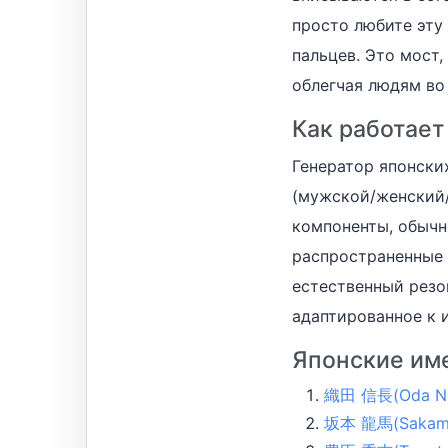
просто любите эту
пальцев. Это мост
облегчая людям во
Как работает
Генератор японски
(мужской/женский/
компоненты, обычн
распространенные 
естественный резо
адаптированное к 
Японские им
織田 信長(Oda No
坂本 龍馬(Sakamo