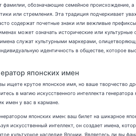
т фамилии, обозначающие семейное происхождение, а
тики или стремления. Эта традиция подчеркивает ува
асто содержат почетные знаки или вежливые префиксы.
именах может означать исторические или культурные с
 имена служат культурными маркерами, олицетворяющ
индивидуальную идентичность в обществе, которое выс
нератор японских имен
 вы ищете крутое японское имя, но ваше творчество др
зитесь в магию искусственного интеллекта генератора 
к имен у вас в кармане.
енератором японских имен: ваш билет на шикарное япон
ьзуя искусственный интеллект, он создает имена, кото
атое культурное наследие Японии. Являетесь ли вы фан