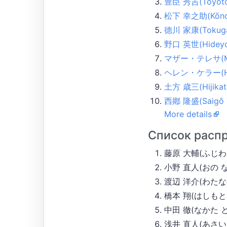
豊臣 秀吉(Toyotom
松下 幸之助(Kōnosu
德川 家康(Tokuga
野口 英世(Hideyo
マザー・テレサ(Mot
ヘレン・ケラー(Hele
土方 歳三(Hijikata
西鄕 隆盛(Saigō T
More details
Список расп
藤原 大輔(ふじわら だ
小野 直人(おの なお
渡辺 洋介(わたなべ 
橋本 翔(はしもと し
中田 徹(なかた とおる
浅井 直人(あさい な