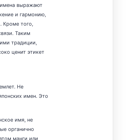
 имена выражают
жение и гармонию,
 Кроме того,
вязи. Таким
ими традиции,
око ценит этикет
емлет. Не
японских имен. Это
ское имя, не
рые органично
атом манги или