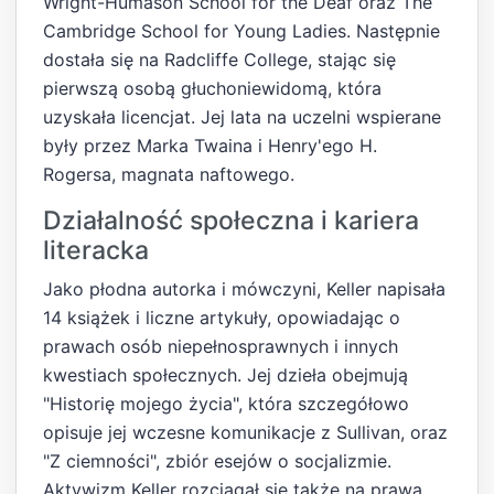
Wright-Humason School for the Deaf oraz The
Cambridge School for Young Ladies. Następnie
dostała się na Radcliffe College, stając się
pierwszą osobą głuchoniewidomą, która
uzyskała licencjat. Jej lata na uczelni wspierane
były przez Marka Twaina i Henry'ego H.
Rogersa, magnata naftowego.
Działalność społeczna i kariera
literacka
Jako płodna autorka i mówczyni, Keller napisała
14 książek i liczne artykuły, opowiadając o
prawach osób niepełnosprawnych i innych
kwestiach społecznych. Jej dzieła obejmują
"Historię mojego życia", która szczegółowo
opisuje jej wczesne komunikacje z Sullivan, oraz
"Z ciemności", zbiór esejów o socjalizmie.
Aktywizm Keller rozciągał się także na prawa